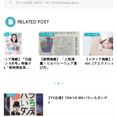
【ラジオ出演】TOKYO FM『TOYOTA Athlete Beat』
RELATED POST
ィア掲載
メディア掲載
メディア掲載
メディア掲載】『日経
【新聞掲載】 「人気沸
【メディア掲載】AE
ーマン 9月号』特集テ
騰！リカバリーウェア選
dot. (アエラドット)
 は「夜時間改革...
び方」
【TV出演】TOKYO MXバラいろダンデ
ィ