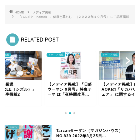
HOME
メディア掲載
『ハルメク halmek 』健康と暮らし （２０２２年１０月号） にて記事掲載
RELATED POST
ィア掲載
メディア掲載
メディア掲載
ロが厳選
【メディア掲載】『日経
【メディア掲載】紳
IZZLE（シズル）」
ウーマン 9月号』特集テ
AOKIの「リカバリ
て記事掲載2
ーマ は「夜時間改革...
ェア」 に関するイン..
Tarzanターザン（マガジンハウス）
NO.839 2022年8月25日...