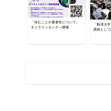
スリング協
「休むことの重要性について」
「駒澤大学
スリング連
オンラインセンナ―開催
講師として
ング・...