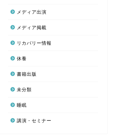
メディア出演
メディア掲載
休むことの重要性について」
「駒澤大学」にて余暇学の外部
ンラインセンナ―開催
講師として講義開催
リカバリー情報
休養
書籍出版
未分類
睡眠
講演・セミナー