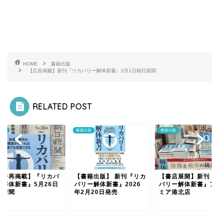
HOME
書籍出版
【広告掲載】新刊『リカバリー解体新書』3月1日朝日新聞
RELATED POST
出版
書籍出版
書籍出版
広告再掲載】『リカバ
【書籍出版】 新刊『リカ
【書店展開】新刊 『
ー解体新書』5月26日
バリー解体新書』2026
バリー解体新書』ア
日新聞
年2月20日発売
ミア港北店