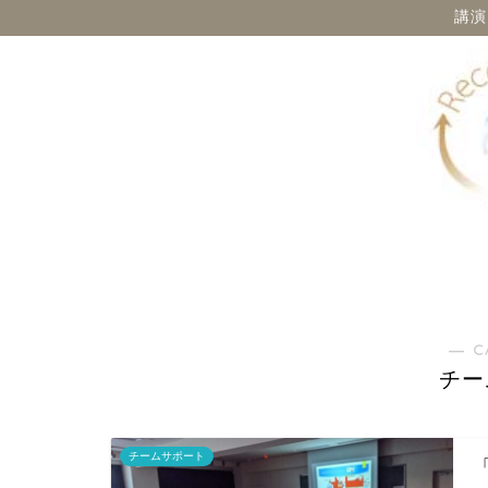
講演
― C
チー
チームサポート