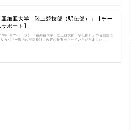
「亜細亜大学 陸上競技部（駅伝部）」【チー
ムサポート】
019年9月25日（水） 「亜細亜大学 陸上競技部（駅伝部）」の合宿所に
 リカバリー環境の現場検証、改善の提案をさせていただきました …