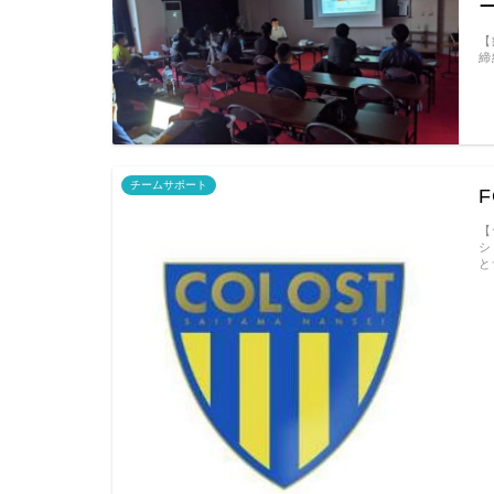
【
締
チームサポート
【
シ
と