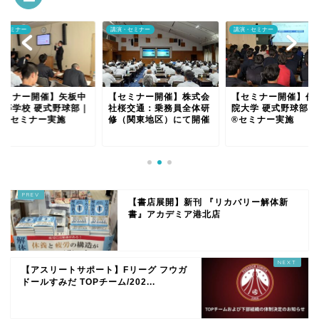
・セミナー
講演・セミナー
講演・セミナー
セミナー開催】矢板中
【セミナー開催】株式会
【セミナー開催】作
高等学校 硬式野球部｜
社桜交通：乗務員全体研
院大学 硬式野球部｜
育®セミナー実施
修（関東地区）にて開催
®セミナー実施
【書店展開】新刊 『リカバリー解体新
書』アカデミア港北店
【アスリートサポート】Fリーグ フウガ
ドールすみだ TOPチーム/202...