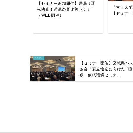
【セミナー追加開催】居眠り運
城県バス協
『立正大学
転防止！睡眠の質改善セミナー
た “睡眠・仮
【セミナー
（WEB開催）
【セミナー開催】宮城県バ
協会「安全輸送に向けた “睡
眠・仮眠環境セミナ...