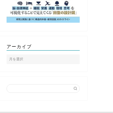
セミナー追加開催】居眠り運
『立正大学体育会水泳部』にて
防止！睡眠の質改善セミナー
【セミナー開催】
WEB開催）
アーカイブ