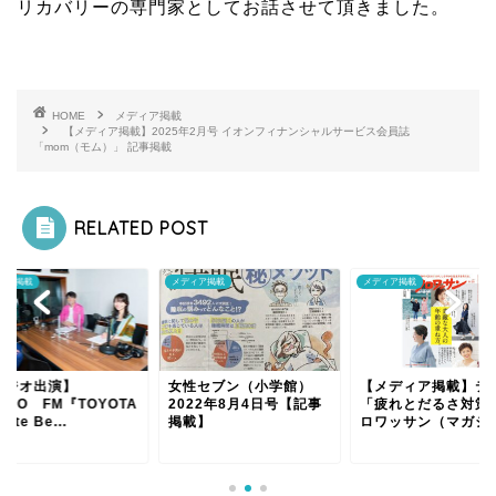
リカバリーの専門家としてお話させて頂きました。
HOME
メディア掲載
【メディア掲載】2025年2月号 イオンフィナンシャルサービス会員誌
「mom（モム）」 記事掲載
RELATED POST
ィア掲載
メディア掲載
メディア掲載
ラジオ出演】
女性セブン（小学館）
【メディア掲載】テ
KYO FM『TOYOTA
2022年8月4日号【記事
「疲れとだるさ対策
lete Be...
掲載】
ロワッサン（マガジン.