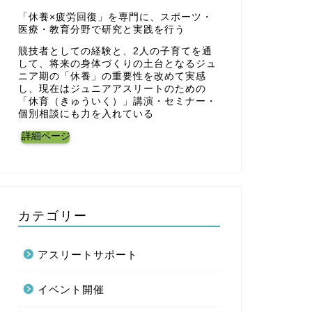
メディア掲載
【メディア掲載
「休養×疲労回復」を専門に、スポーツ・
医療・教育分野で研究と実践を行う
リーウェア」
掲載
競技者としての経験と、2人の子育てを通
して、将来の身体づくりの土台となるジュ
【メディア掲載のお知ら
ニア期の「休養」の重要性を改めて実感
2025年12月8日 マ
し、現在はジュニアアスリートのための
「休育（きゅういく）」講演・セミナー・
個別相談にも力を入れている
詳細ページ
メディア掲載
【メディア掲載】
BEAUTY」2
集にコメン
【メディア掲載】 2025年
カテゴリー
BEAUTY」にて、リ
き …
アスリートサポート
メディア掲載
【メディア掲載
イベント開催
特集テーマ 