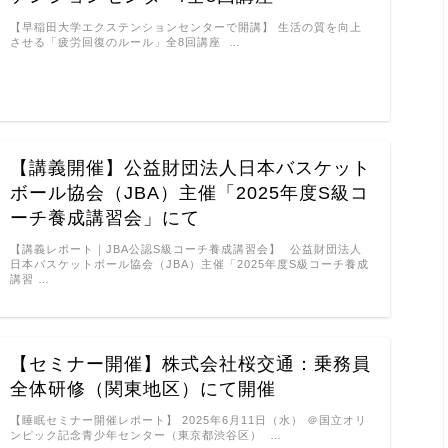
【早稲田大学エクステンションセンターで開講】 生活の質を向上
させる「疲労回復のルール」全8回講座 …
【講義開催】公益財団法人日本バスケット
ボール協会（JBA）主催「2025年度S級コ
ーチ養成講習会」にて
【講義レポート｜JBA公認S級コーチ養成講習会】 ⁡ 公益財団法人
日本バスケットボール協会（JBA）主催「2025年度S級コーチ養成
講習 …
【セミナー開催】株式会社桜交通：乗務員
全体研修（関東地区）にて開催
【睡眠セミナー開催レポート】 2025年6月11日（水） ＠国立オリ
ンピック記念青少年センター（東京都渋谷区） …