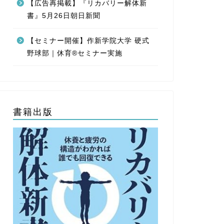
【広告再掲載】『リカバリー解体新
書』5月26日朝日新聞
メディア掲載
【メディア掲
BP）８月号
【セミナー開催】作新学院大学 硬式
野球部｜休育®セミナー実施
【メディア掲載】 20
BP）８月号 「最高の
書籍出版
next