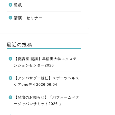
INNOVATIONの会員誌「
睡眠
講演・セミナー
メディア掲載
【メディア掲載
ィナンシャル
ム）」 記事掲
最近の投稿
【メディア掲載】 20
の会員誌「mom（モム
【夏講座 開講】早稲田大学エクステ
ンションセンター2026
メディア掲載
【メディア掲載】「
【アンバサダー就任】スポーツヘルス
Wasedaウ
ケアoneデイ2026.06.04
1
【登壇のお知らせ】『パフォームベタ
【メディア掲載】 2025
INNOVATIONの会員誌「
ージャパンサミット2026 』