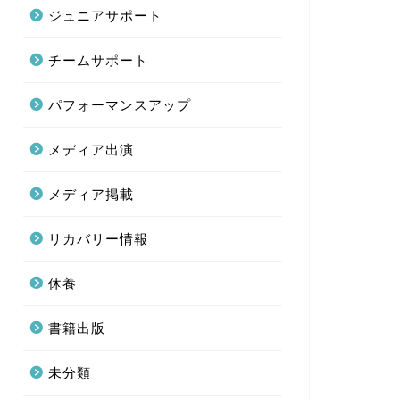
ジュニアサポート
【メディア掲載】 202
疲労回復」専門家とし
チームサポート
パフォーマンスアップ
メディア掲載
【メディア掲
メディア出演
halmek 』
号）
メディア掲載
【メディア掲載】 202
50代以上の女性のため
リカバリー情報
休養
メディア掲載
【メディア掲載】「
書籍出版
Wasedaウ
2
未分類
【メディア掲載】 2025