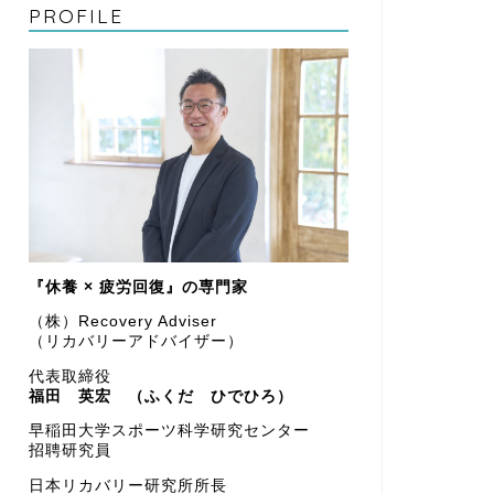
PROFILE
メディア掲載
【雑誌掲載】 
（2026年5
た習慣」
【雑誌掲載｜ハルメク】
5月号）』 特集 「体
『休養 × 疲労回復』の専門家
メディア掲載
【雑誌掲載の
（株）Recovery Adviser
『welist 20
（リカバリーアドバイザー）
【雑誌掲載のお知らせ｜we
代表取締役
ルダリーヘルス …
福田 英宏 （ふくだ ひでひろ）
早稲田大学スポーツ科学研究センター
招聘研究員
日本リカバリー研究所所長