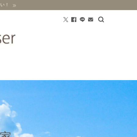
さい！
門家