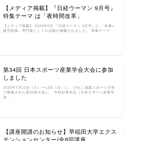
【メディア掲載】『日経ウーマン 9月号』
特集テーマ は「夜時間改革」
【メディア掲載】 2025年8月 『日経ウーマン 9月号』に 「休養×
疲労回復」専門家としての活動が掲載されました。 特集テーマ …
第34回 日本スポーツ産業学会大会に参加
しました
2025年7月12日（土）〜13日（日）に、 びわこ成蹊スポーツ大学
で開催された第34回大会に、 中村好男先生（日本スポーツ産業学
会 …
【講座開講のお知らせ】早稲田大学エクス
テンションセンター/全8回講座